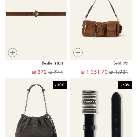
+
+
תיק Beni
חגורה Beslie
₪
372
₪
744
₪
1,351.70
₪
1,931
-
30%
-
50%