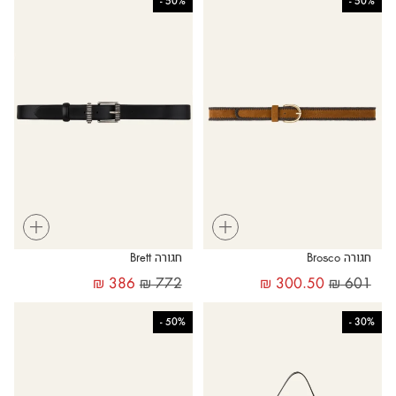
-
50%
-
50%
+
+
חגורה Brosco
חגורה Brett
₪
386
₪
772
₪
300.50
₪
601
-
50%
-
30%