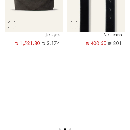
+
+
חגורה Bene
תיק June
₪
1,521.80
₪
2,174
₪
400.50
₪
801