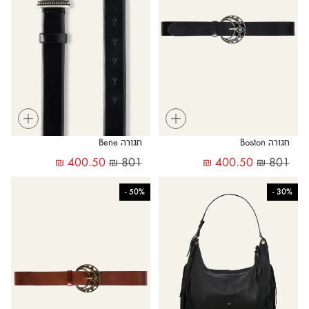
+
+
חגורה Boston
חגורה Bene
₪
400.50
₪
801
₪
400.50
₪
801
-
50%
-
30%