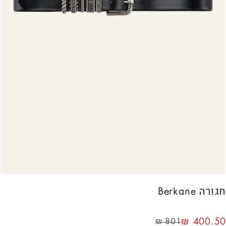
חגורה Berkane
₪
400.50
₪
801