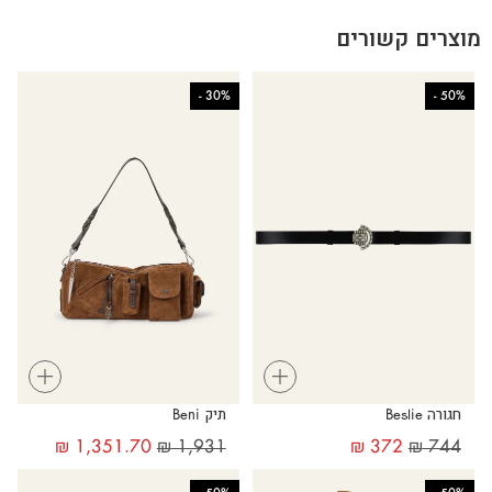
מוצרים קשורים
-
30%
-
50%
+
+
חגורה Beslie
תיק Beni
₪
1,351.70
₪
1,931
₪
372
₪
744