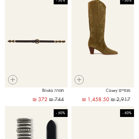
-
50%
-
50%
+
+
מגפיים Casey
חגורה Briska
₪
372
₪
744
₪
1,458.50
₪
2,917
-
50%
-
50%