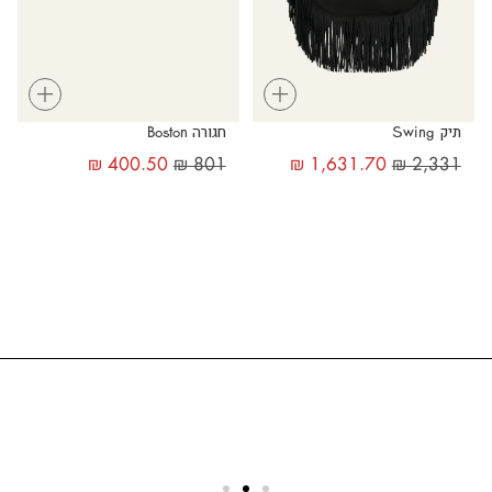
+
+
תיק Swing
חגורה Boston
₪
400.50
₪
801
₪
1,631.70
₪
2,331