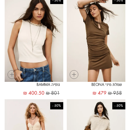
-
50%
-
50%
+
+
שמלת מיני BEONA
גופיה BAMMA
₪
400.50
₪
801
₪
479
₪
958
-
50%
-
50%