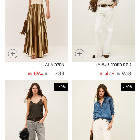
+
+
ג'ינס מתרחב BADOU
שמלה ATIA
₪
894
₪
1,788
₪
479
₪
958
-
50%
-
50%