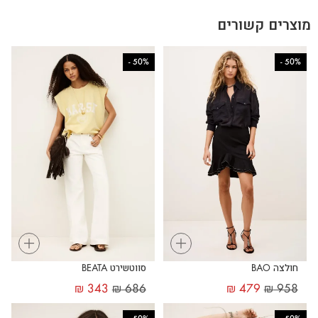
מוצרים קשורים
-
50%
-
50%
+
+
חולצה BAO
סווטשירט BEATA
₪
343
₪
686
₪
479
₪
958