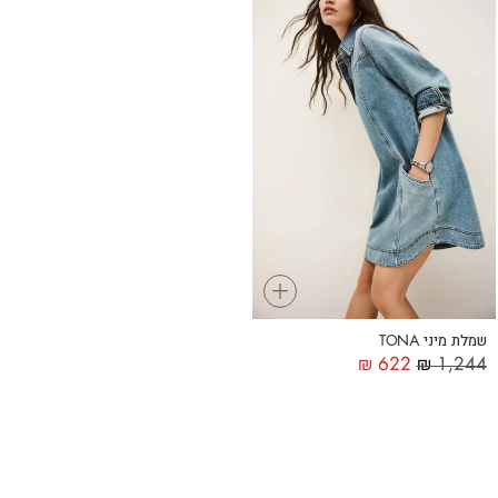
+
שמלת מיני TONA
₪
622
₪
1,244