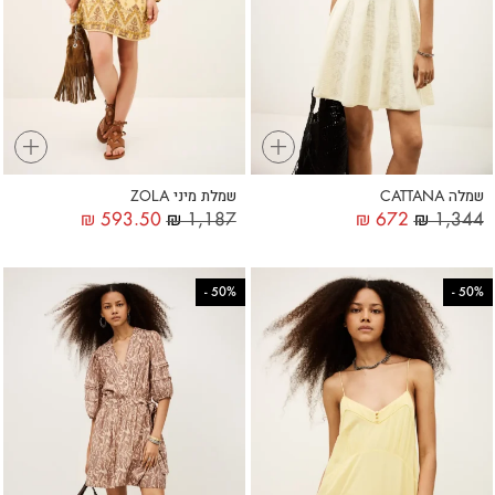
+
+
שמלה CATTANA
שמלת מיני ZOLA
₪
593.50
₪
1,187
₪
672
₪
1,344
-
50%
-
50%