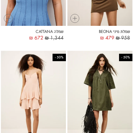
+
+
שמלת מיני BEONA
שמלה CATTANA
₪
672
₪
1,344
₪
479
₪
958
-
50%
-
50%