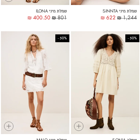
שמלת מיני SINNTA
שמלת מיני ILONA
₪
400.50
₪
801
₪
622
₪
1,244
-
50%
-
50%
+
+