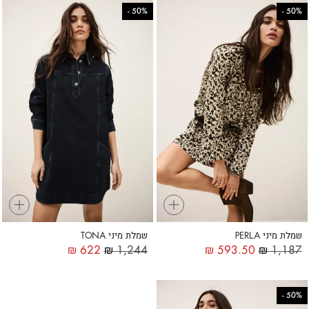
-
50%
-
50%
+
+
שמלת מיני PERLA
שמלת מיני TONA
₪
622
₪
1,244
₪
593.50
₪
1,187
-
50%