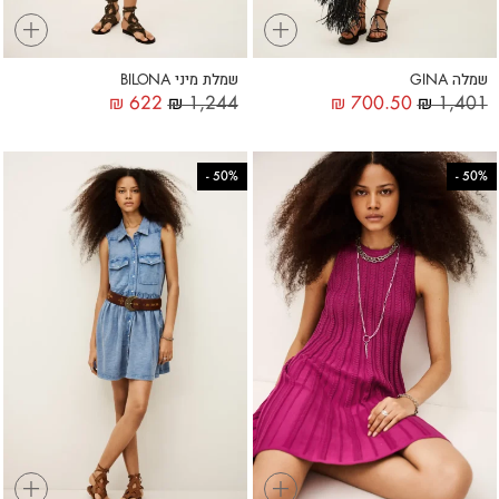
+
+
שמלה GINA
שמלת מיני BILONA
₪
622
₪
1,244
₪
700.50
₪
1,401
-
50%
-
50%
+
+