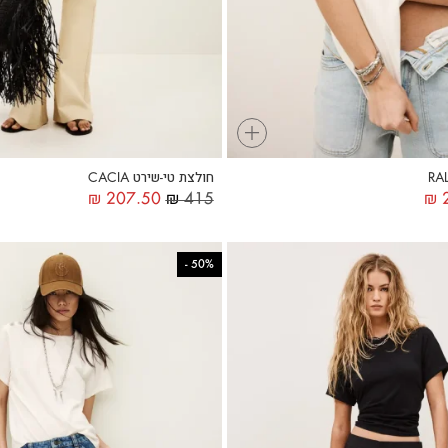
+
חולצת טי-שירט CACIA
₪
207.50
₪
415
₪
2
-
50%