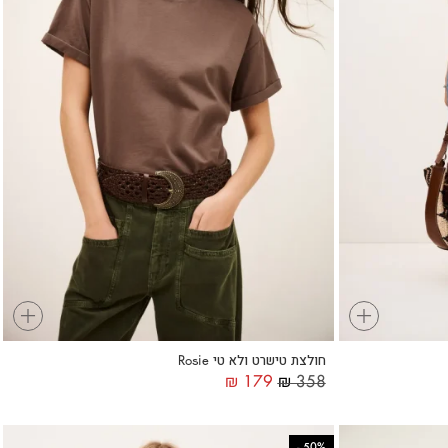
+
+
חולצת טישרט ולא טי Rosie
₪
179
₪
358
-
50%