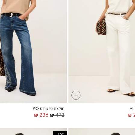
+
חולצת טי-שירט PIO
₪
236
₪
472
₪
2
-
50%