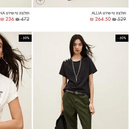
חולצת טי-שירט ALLIA
חולצת טי-שירט VINA
₪
236
₪
472
₪
264.50
₪
529
-
50%
-
50%