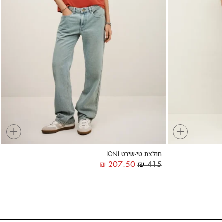
+
+
חולצת טי-שירט IONI
₪
207.50
₪
415