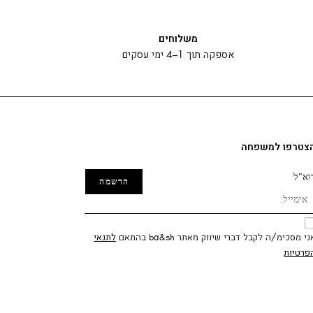
משלוחים
אספקה תוך 1–4 ימי עסקים
צטרפו למשפחה
וא"ל
ני מסכימ/ה לקבל דברי שיווק מאתר ba&sh בהתאם
לתנאי
פרטיות