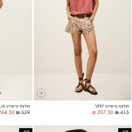
+
חולצת טי-שירט VERY
חולצת טי-שירט ALLIA
64.50
₪
529
₪
207.50
₪
415
-
50%
-
50%