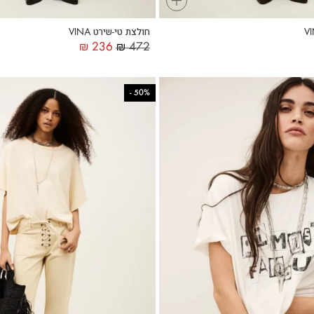
חולצת טי-שירט VINA
₪
236
₪
472
-
50%