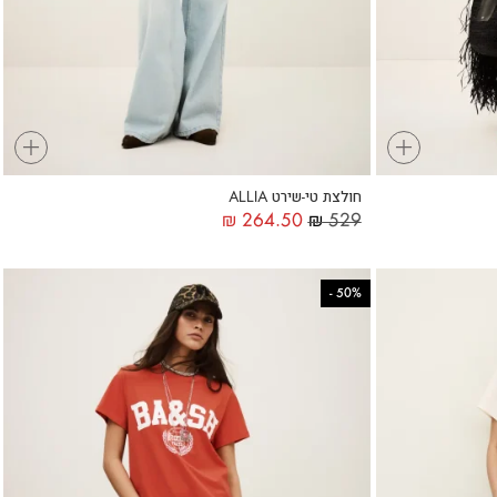
+
+
חולצת טי-שירט ALLIA
₪
264.50
₪
529
-
50%