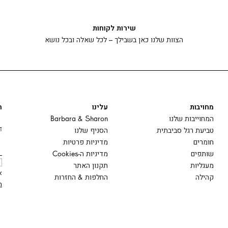
שירות לקוחות
הצוות שלנו כאן בשבילך – לכל שאלה ובכל נושא
מחויבות
עלינו
ה
המחוייבות שלנו
Barbara & Sharon
ד
טביעת רגל סביבתית
הסניף שלנו
חומרים
מדיניות פרטיות
שותפים
מדיניות ה-Cookies
מעגליות
תקנון האתר
א
קהילה
החלפות & החזרות
ה