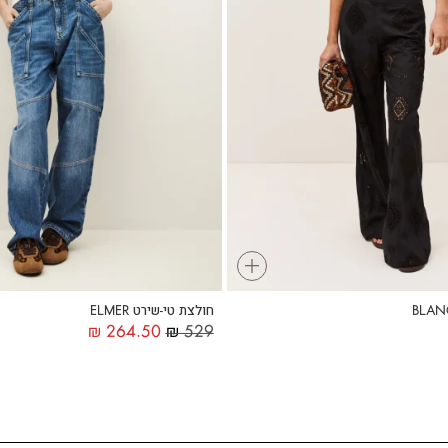
+
חולצת טי-שירט ELMER
₪
264.50
₪
529