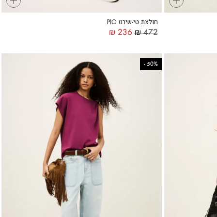
חולצת טי-שירט PIO
₪
236
₪
472
-
50%