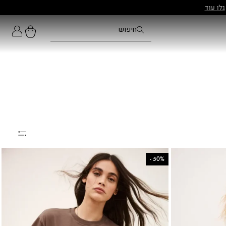
-
50%