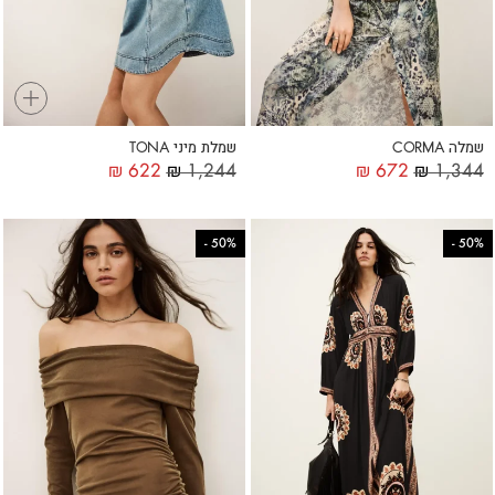
+
+
שמלה CORMA
שמלת מיני TONA
₪
622
₪
1,244
₪
672
₪
1,344
-
50%
-
50%