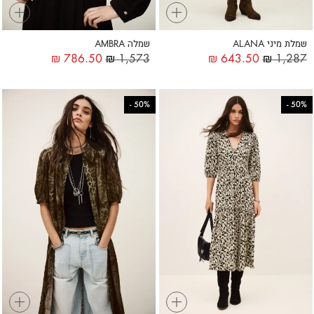
+
+
שמלת מיני ALANA
שמלה AMBRA
₪
786.50
₪
1,573
₪
643.50
₪
1,287
-
50%
-
50%
+
+