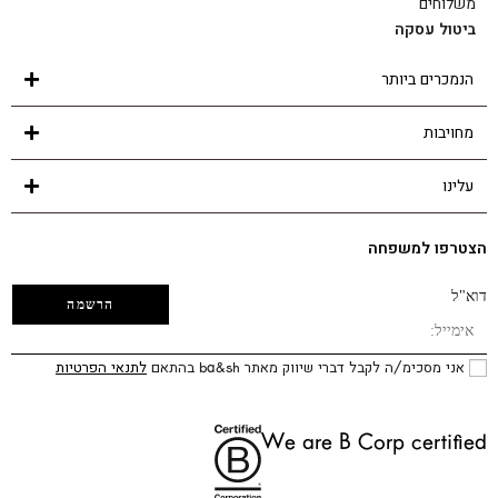
משלוחים
ביטול עסקה
הנמכרים ביותר
מחויבות
עלינו
הצטרפו למשפחה
דוא"ל
אני מסכימ/ה לקבל דברי שיווק מאתר ba&sh בהתאם
לתנאי הפרטיות
We are B Corp certified