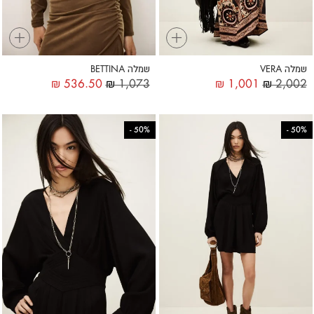
+
+
שמלה VERA
שמלה BETTINA
₪
536.50
₪
1,073
₪
1,001
₪
2,002
-
50%
-
50%