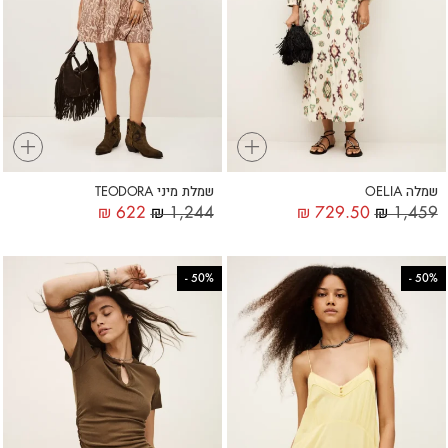
+
+
שמלה OELIA
שמלת מיני TEODORA
₪
622
₪
1,244
₪
729.50
₪
1,459
-
50%
-
50%