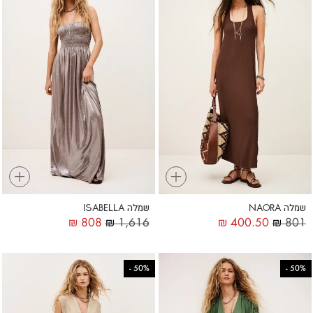
+
+
שמלה NAORA
שמלה ISABELLA
₪
808
₪
1,616
₪
400.50
₪
801
-
50%
-
50%