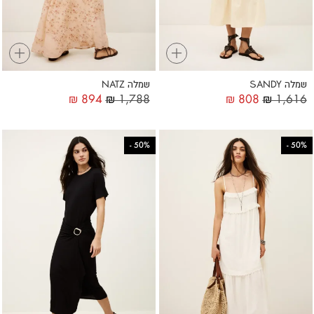
+
+
שמלה SANDY
שמלה NATZ
₪
894
₪
1,788
₪
808
₪
1,616
-
50%
-
50%