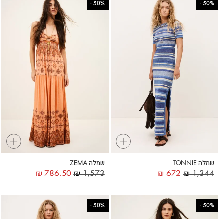
-
50%
-
50%
+
+
שמלה TONNIE
שמלה ZEMA
₪
786.50
₪
1,573
₪
672
₪
1,344
-
50%
-
50%