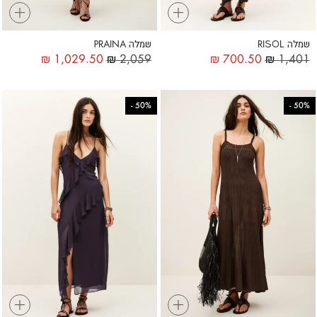
+
+
שמלה RISOL
שמלה PRAINA
₪
1,029.50
₪
2,059
₪
700.50
₪
1,401
-
50%
-
50%
+
+