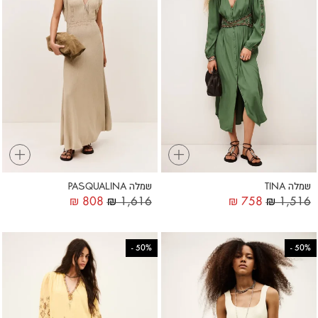
+
+
שמלה TINA
שמלה PASQUALINA
₪
808
₪
1,616
₪
758
₪
1,516
-
50%
-
50%