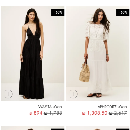
-
50%
-
50%
+
+
שמלה APHRODITE
שמלה WASTA
₪
894
₪
1,788
₪
1,308.50
₪
2,617