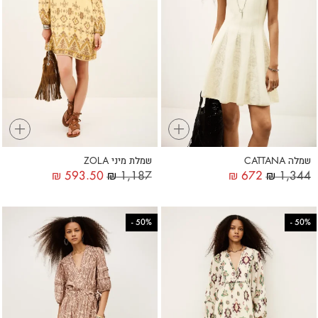
+
+
שמלה CATTANA
שמלת מיני ZOLA
₪
593.50
₪
1,187
₪
672
₪
1,344
-
50%
-
50%