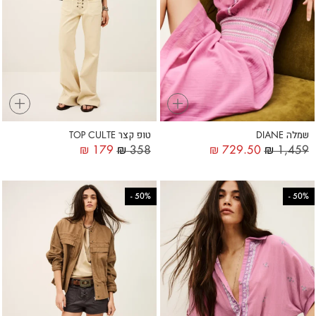
+
+
שמלה DIANE
טופ קצר TOP CULTE
₪
179
₪
358
₪
729.50
₪
1,459
-
50%
-
50%