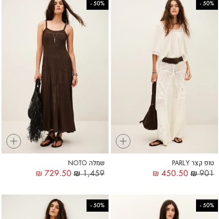
-
50%
-
50%
+
+
טופ קצר PARLY
שמלה NOTO
₪
729.50
₪
1,459
₪
450.50
₪
901
-
50%
-
50%