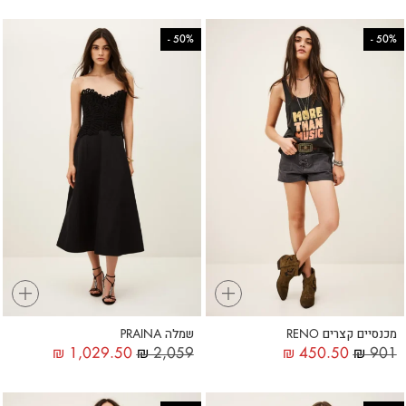
-
50%
-
50%
+
+
מכנסיים קצרים RENO
שמלה PRAINA
₪
1,029.50
₪
2,059
₪
450.50
₪
901