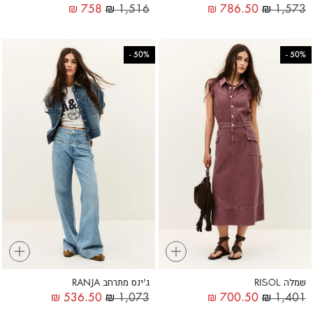
₪
758
₪
1,516
₪
786.50
₪
1,573
-
50%
-
50%
+
+
שמלה RISOL
ג'ינס מתרחב RANJA
₪
536.50
₪
1,073
₪
700.50
₪
1,401