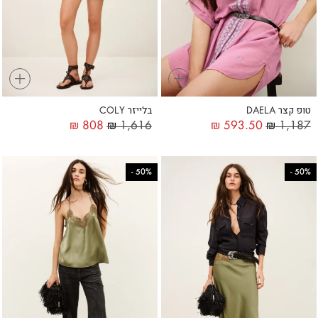
+
+
טופ קצר DAELA
בלייזר COLY
₪
808
₪
1,616
₪
593.50
₪
1,187
-
50%
-
50%