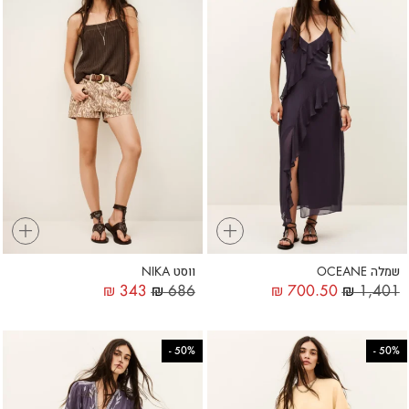
+
+
שמלה OCEANE
ווסט NIKA
₪
343
₪
686
₪
700.50
₪
1,401
-
50%
-
50%