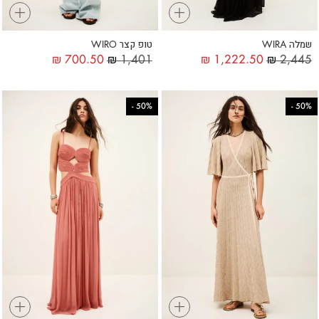
+
+
שמלה WIRA
טופ קצר WIRO
₪
700.50
₪
1,401
₪
1,222.50
₪
2,445
-
50%
-
50%
+
+