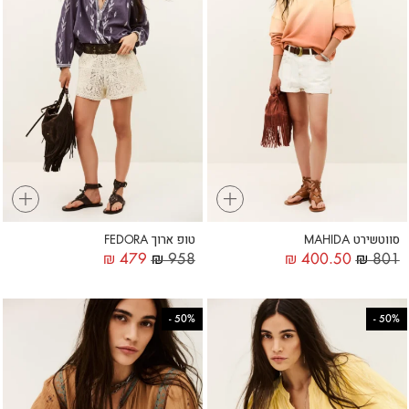
+
+
סווטשירט MAHIDA
טופ ארוך FEDORA
₪
479
₪
958
₪
400.50
₪
801
-
50%
-
50%