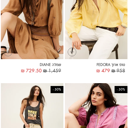
+
+
טופ ארוך FEDORA
שמלה DIANE
₪
729.50
₪
1,459
₪
479
₪
958
-
50%
-
50%