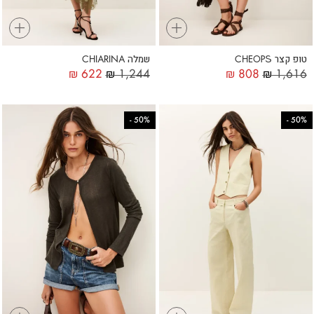
+
+
טופ קצר CHEOPS
שמלה CHIARINA
₪
622
₪
1,244
₪
808
₪
1,616
-
50%
-
50%