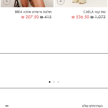
+
+
טופ קצר CAELA
חולצת טי-שירט ארוכה BREA
₪
207.50
₪
415
₪
536.50
₪
1,073
משלוחים
אספקה תוך 1–4 ימי עסקים
השירותים שלנו