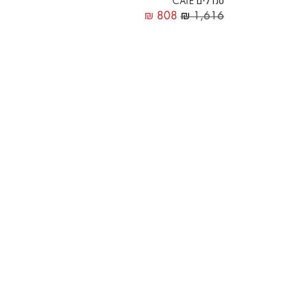
סנדלים CATE
₪
808
₪
1,616