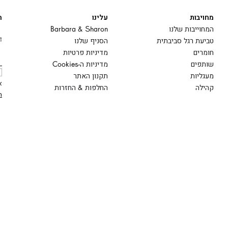
מחויבות
עלינו
ה
המחוייבות שלנו
Barbara & Sharon
ד
טביעת רגל סביבתית
הסניף שלנו
חומרים
מדיניות פרטיות
שותפים
מדיניות ה-Cookies
מעגליות
תקנון האתר
א
קהילה
החלפות & החזרות
ה