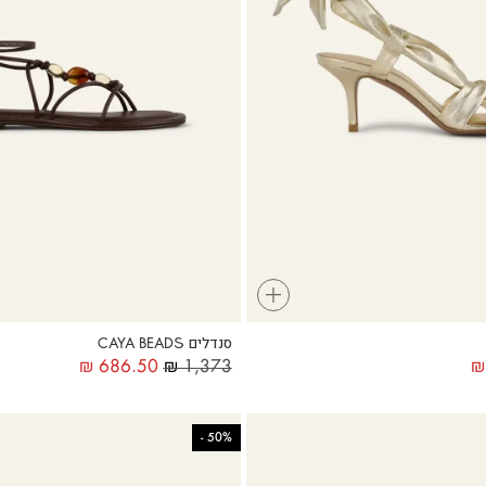
+
סנדלים CAYA BEADS
₪
686.50
₪
1,373
₪
-
50%