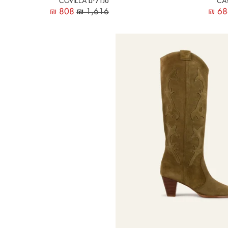
סנדלים COVILLA
₪
808
₪
1,616
₪
68