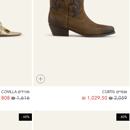
+
מגפיים CURTIS
סנדלים COVILLA
808
₪
1,616
₪
1,029.50
₪
2,059
-
50%
-
50%