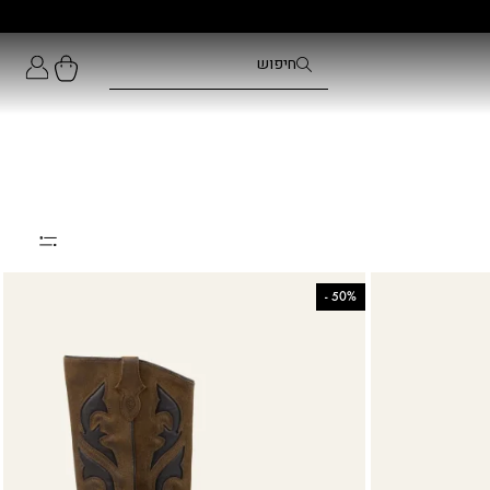
-
50%