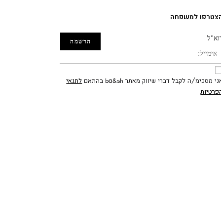
צטרפו למשפחה
וא"ל
ני מסכימ/ה לקבל דברי שיווק מאתר ba&sh בהתאם
לתנאי
פרטיות