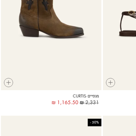
+
+
מגפיים CURTIS
₪
1,165.50
₪
2,331
-
50%