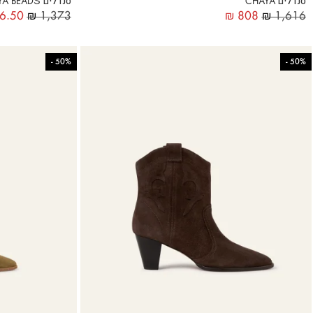
סנדלים CHAYA
סנדלים CAYA BEADS
6.50
₪
1,373
₪
808
₪
1,616
-
50%
-
50%