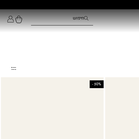
-
50%