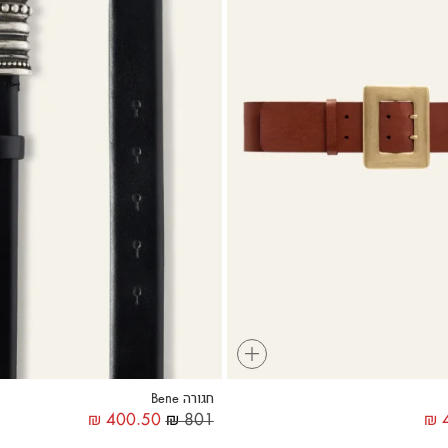
+
חגורה Bene
₪
400.50
₪
801
₪
4