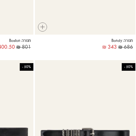
+
חגורה Bondy
חגורה Boston
00.50
₪
801
₪
343
₪
686
-
50%
-
50%