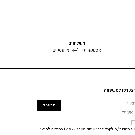
משלוחים
אספקה תוך 1–4 ימי עסקים
צטרפו למשפחה
וא"ל
ני מסכימ/ה לקבל דברי שיווק מאתר ba&sh בהתאם
לתנאי