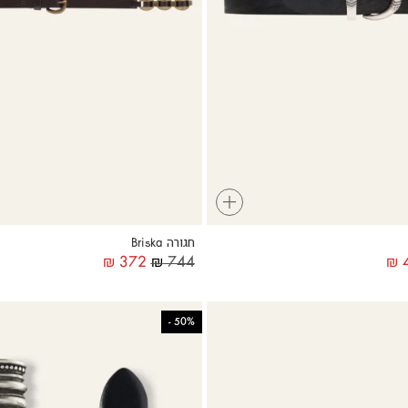
+
חגורה Briska
₪
372
₪
744
₪
4
-
50%