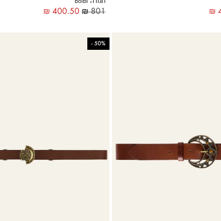
חגורה Bolbi
₪
400.50
₪
801
₪
4
-
50%