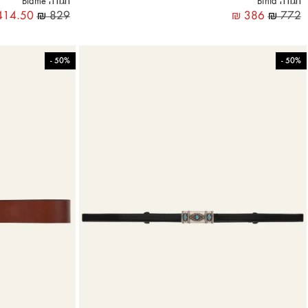
חגורה Binta
חגורה Blame
14.50
₪
829
₪
386
₪
772
-
50%
-
50%