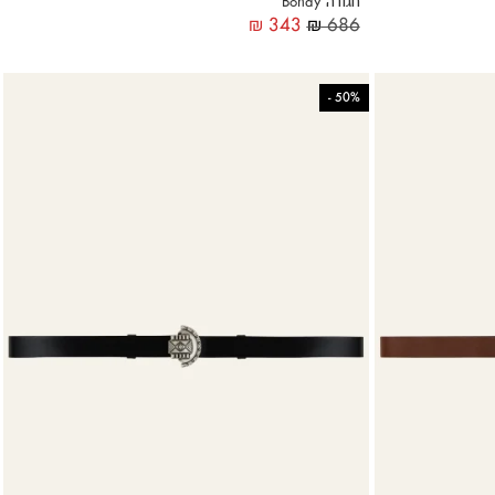
חגורה Bondy
₪
343
₪
686
-
50%