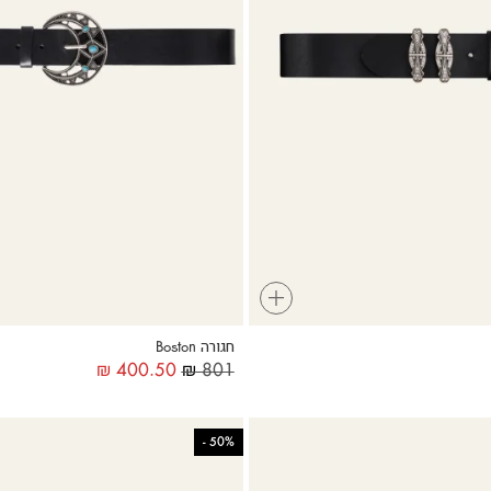
+
חגורה Boston
₪
400.50
₪
801
-
50%