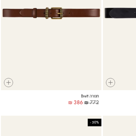
+
+
חגורה Brett
₪
386
₪
772
-
50%