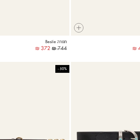
+
חגורה Beslie
₪
372
₪
744
₪
4
-
50%