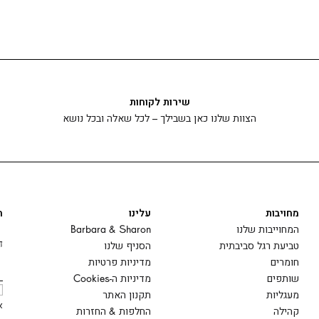
שירות לקוחות
הצוות שלנו כאן בשבילך – לכל שאלה ובכל נושא
מחויבות
עלינו
ה
המחוייבות שלנו
Barbara & Sharon
ד
טביעת רגל סביבתית
הסניף שלנו
חומרים
מדיניות פרטיות
שותפים
מדיניות ה-Cookies
מעגליות
תקנון האתר
א
קהילה
החלפות & החזרות