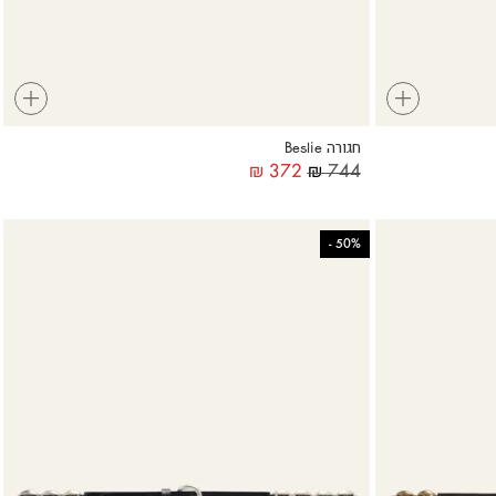
+
+
חגורה Beslie
₪
372
₪
744
-
50%