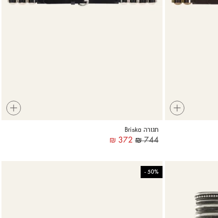
+
+
חגורה Briska
₪
372
₪
744
-
50%