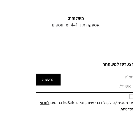
משלוחים
אספקה תוך 1–4 ימי עסקים
צטרפו למשפחה
וא"ל
ני מסכימ/ה לקבל דברי שיווק מאתר ba&sh בהתאם
לתנאי
פרטיות