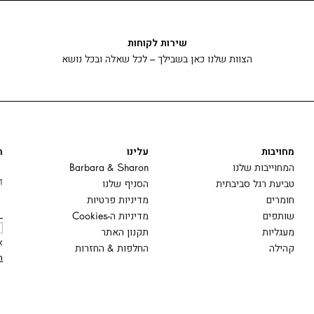
שירות לקוחות
הצוות שלנו כאן בשבילך – לכל שאלה ובכל נושא
מחויבות
עלינו
ה
המחוייבות שלנו
Barbara & Sharon
ד
טביעת רגל סביבתית
הסניף שלנו
חומרים
מדיניות פרטיות
שותפים
מדיניות ה-Cookies
מעגליות
תקנון האתר
א
קהילה
החלפות & החזרות
ה