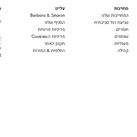
מחויבות
עלינו
ה
המחוייבות שלנו
Barbara & Sharon
ד
טביעת רגל סביבתית
הסניף שלנו
חומרים
מדיניות פרטיות
שותפים
מדיניות ה-Cookies
מעגליות
תקנון האתר
א
קהילה
החלפות & החזרות
ה