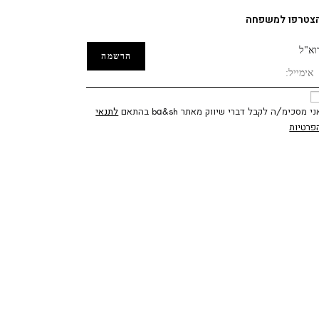
צטרפו למשפחה
וא"ל
ני מסכימ/ה לקבל דברי שיווק מאתר ba&sh בהתאם
לתנאי
פרטיות