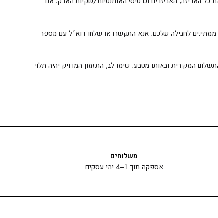
ת כל האריזה, האביזרים וכרטיסי האותנטיות/שקיות האבק. אנו
ו ממתינים לחבילה שלכם. אנא התקשרו או שלחו דוא”ל עם מספר
 עד 14 ימי עסקים ממועד קבלתו. ההחזר יונפק לשיטת התשלום המקורית ובאותו מטבע. שימו לב, התזמון המדויק יהיה תלוי
משלוחים
אספקה תוך 1–4 ימי עסקים