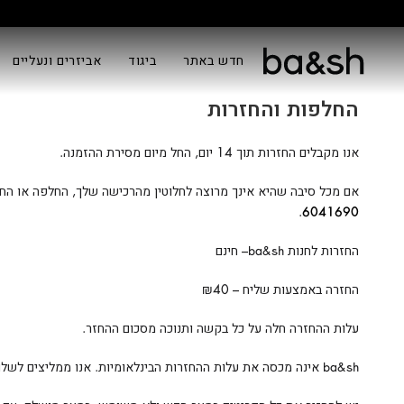
חדש באתר
ביגוד
אביזרים ונעליים
החלפות והחזרות
אנו מקבלים החזרות תוך 14 יום, החל מיום מסירת ההזמנה.
אם מכל סיבה שהיא אינך מרוצה לחלוטין מהרכישה שלך, החלפה או החז
.
6041690
החזרות לחנות ba&sh– חינם
החזרה באמצעות שליח – ₪40
עלות ההחזרה חלה על כל בקשה ותנוכה מסכום ההחזר.
ba&sh אינה מכסה את עלות ההחזרות הבינלאומיות. אנו ממליצים לשלוח את הסחורה בחזרה באמצעות המשלוח היעיל ביותר הזמין עבורך, הכולל מעקב.