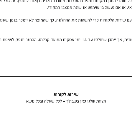
חומרי המגן במקומם ותגיות מעוצבות מחוברות אליהם (אם רלוונטי). זה כולל א
י, או אם נעשה בו שימוש או שונה ממצבו המקורי.
ר עם שירות הלקוחות כדי להשהות את ההחלפה, כך שהמוצר לא יימכר בזמן שאנ
החזר כספי: נעשה כמיטב יכולתנו לעבד את ההחזר שלך במהירות האפשרית, אך ייתכן שיחלפו
שירות לקוחות
הצוות שלנו כאן בשבילך – לכל שאלה ובכל נושא