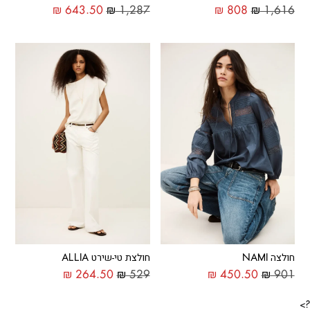
₪
643.50
₪
1,287
₪
808
₪
1,616
חולצה NAMI
חולצת טי-שירט ALLIA
₪
264.50
₪
529
₪
450.50
₪
901
?>