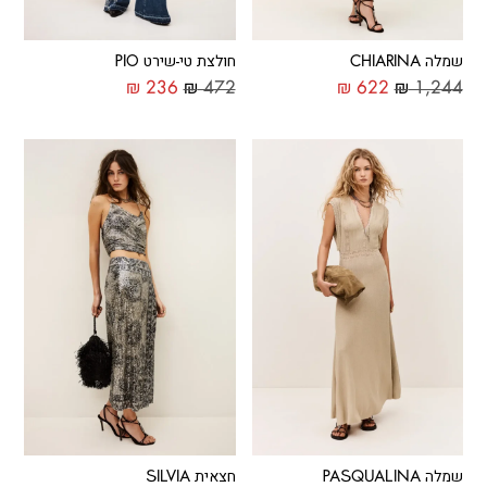
שמלה CHIARINA
חולצת טי-שירט PIO
₪
236
₪
472
₪
622
₪
1,244
שמלה PASQUALINA
חצאית SILVIA