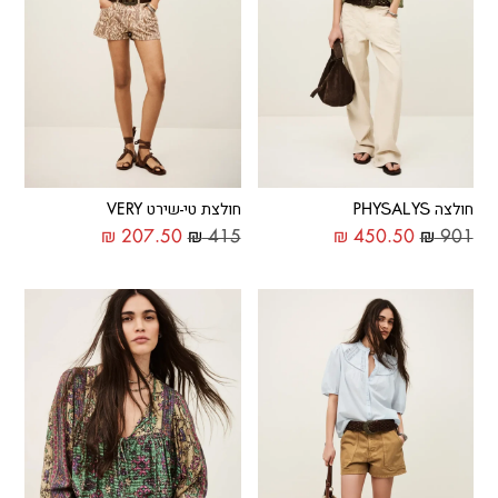
חולצה PHYSALYS
חולצת טי-שירט VERY
₪
207.50
₪
415
₪
450.50
₪
901