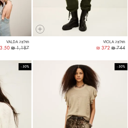
+
חולצה VIOLA
חולצה VALDA
3.50
₪
1,187
₪
372
₪
744
-
50%
-
50%