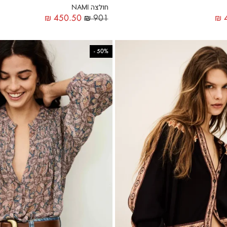
חולצה NAMI
₪
450.50
₪
901
₪
4
-
50%