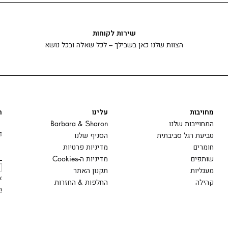
שירות לקוחות
הצוות שלנו כאן בשבילך – לכל שאלה ובכל נושא
מחויבות
עלינו
ה
המחוייבות שלנו
Barbara & Sharon
ד
טביעת רגל סביבתית
הסניף שלנו
חומרים
מדיניות פרטיות
שותפים
מדיניות ה-Cookies
מעגליות
תקנון האתר
א
קהילה
החלפות & החזרות
ה