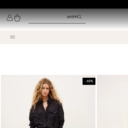
-
50%