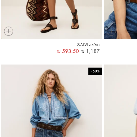
+
+
חולצה SALVI
₪
593.50
₪
1,187
-
50%