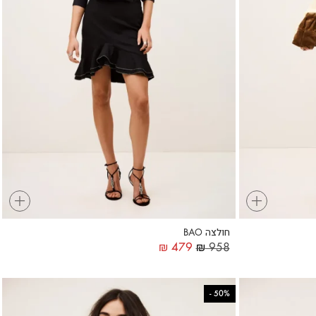
+
+
חולצה BAO
₪
479
₪
958
-
50%