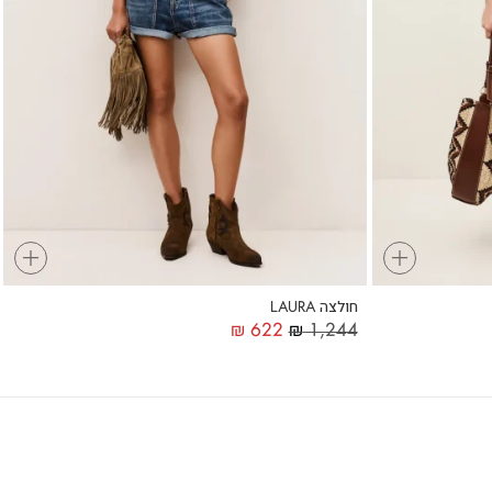
+
+
חולצה LAURA
₪
622
₪
1,244