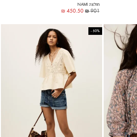
חולצה NAMI
₪
450.50
₪
901
-
50%