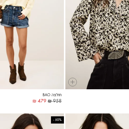
+
חולצה BAO
₪
479
₪
958
-
50%