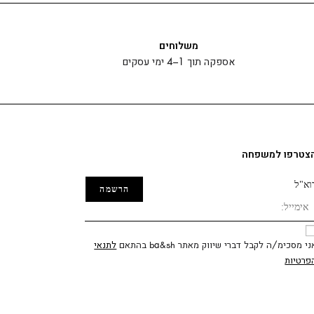
משלוחים
אספקה תוך 1–4 ימי עסקים
צטרפו למשפחה
וא"ל
ני מסכימ/ה לקבל דברי שיווק מאתר ba&sh בהתאם
לתנאי
פרטיות