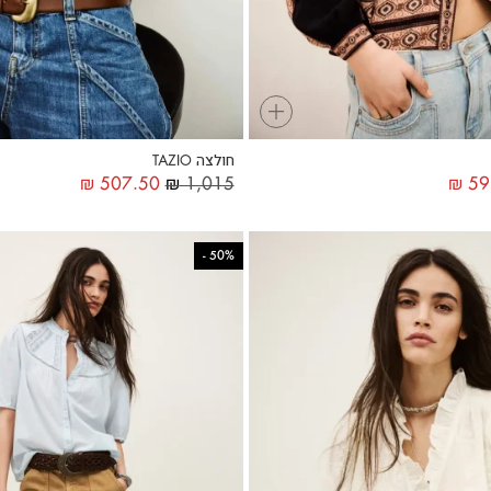
+
חולצה TAZIO
₪
507.50
₪
1,015
₪
59
-
50%